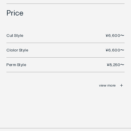
Price
Cut Style
¥6,600〜
Clolor Style
¥6,600〜
Perm Style
¥8,250〜
view more